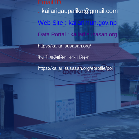
Email ID
:
kailarigaupalika@gmail.com
Web Site : kailarimun.gov.np
Data Portal : kailari.susasan.org
https://kailari.susasan.org/
कैलारी गाउँपालिका नक्सा लिङ्क
https://kailari.susasan.org/eprofile/poi