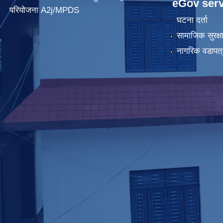
eGov serv
परियोजना A2j/MPDS
घटना दर्ता
सामाजिक सुरक्ष
नागरिक वडापत्