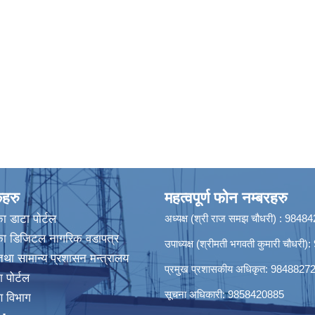
कहरु
महत्वपूर्ण फोन नम्बरहरु
ा डाटा पाेर्टल
अध्यक्ष (श्री राज समझ चौधरी) : 984
िका डिजिटल नागरिक वडापत्र
उपाध्यक्ष (श्रीमती भगवती कुमारी चौधर
था सामान्य प्रशासन मन्त्रालय
प्रमुख प्रशासकीय अधिकृत: 9848827
श पोर्टल
सूचना अधिकारी: 9858420885
रण विभाग