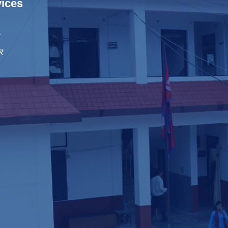
ices
ा
र