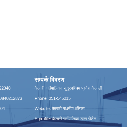
सम्पर्क विवरण
8422348
कैलारी गाउँपालिका, सुदूरपश्चिम प्रदेश,कैलाली
ी): 9840212873
Phone: 091-545015
204
Website:
कैलारी गाdउँपाdfलिका
E-profile:
कैलारी गाउँपालिका डाटा पाेर्टल