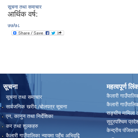
सूचना तथा समाचार
आर्थिक वर्ष:
७७/७८
सूचना
महत्वपूर्ण लिं
कैलारी गाउँपालिक
सूचना तथा समाचार
कैलारी गाउँपाल
सार्वजनिक खरीद /बोलपत्र सूचना
सङ्घीय मामिला त
एन, कानुन तथा निर्देशिका
सुदूरपश्चिम प्रदे
कर तथा शुल्कहरु
केन्द्रीय प‌ंजिक
कैलारी गाउँपालिका न्यायमा पहुँच अभिवृद्वि