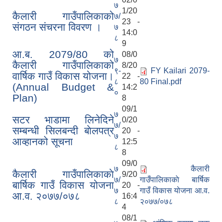
७
1/20
कैलारी गाउँपालिकाको
७/
23 -
कैलारी गाउँपालिका लक डाउन गरिएकाे सूचना तथा जानकारी सम्बन्धमा ।
संगठन संचरना विवरण ।
७
14:0
८
9
आ‍.ब. 2079/80 को
08/0
प्रस्तावना पेश गर्ने सम्बन्धमा सूचना (कैलारी गा.पा. भित्रका सम्बन्धित सामुदायिक विद्यालयहरु सबै)
७
कैलारी गाउँपालिकाको
8/20
९-
FY Kailari 2079-
वार्षिक गाउँ विकास योजना।
22 -
८
80 Final.pdf
(Annual Budget &
14:2
०
Plan)
8
09/1
७
सटर भाडामा लिनेदिने
0/20
७/
सम्बन्धी सिलबन्दी बाेलपत्र
20 -
७
आव्हानको सूचना
12:5
८
8
09/0
७
कैलारी
कैलारी गाउँपालिकाकाे
9/20
७/
गाउँपालिकाकाे बार्षिक
बार्षिक गाउँ विकास योजना
20 -
७
गाउँ विकास योजना आ.व.
आ.व. २०७७/०७८
16:4
८
२०७७/०७८
4
08/1