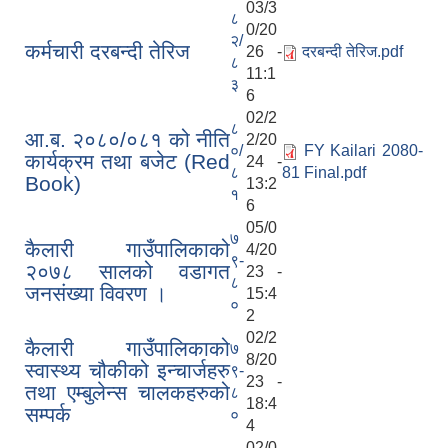
03/3
८
0/20
२/
कर्मचारी दरबन्दी तेरिज
26 -
दरबन्दी तेरिज.pdf
८
11:1
३
6
02/2
८
आ.ब. २०८०/०८१ को नीति
2/20
०/
FY Kailari 2080-
कार्यक्रम तथा बजेट (Red
24 -
८
81 Final.pdf
Book)
13:2
१
6
05/0
७
कैलारी गाउँपालिकाको
4/20
९-
२०७८ सालको वडागत
23 -
८
जनसंख्या विवरण ।
15:4
०
2
02/2
कैलारी गाउँपालिकाको
७
8/20
स्वास्थ्य चौकीको इन्चार्जहरु
९-
23 -
तथा एम्बुलेन्स चालकहरुको
८
18:4
सम्पर्क
०
4
02/0