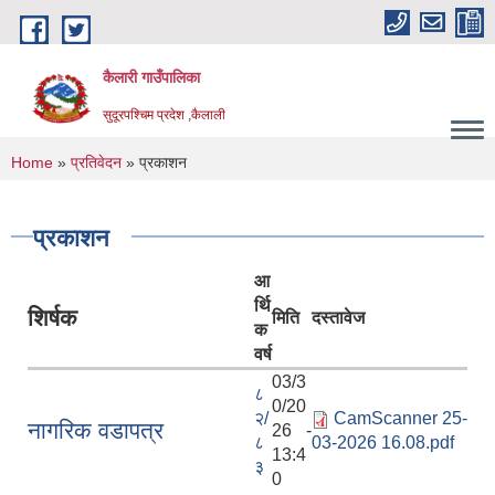
Skip to main content
कैलारी गाउँपालिका
सुदूरपश्चिम प्रदेश ,कैलाली
You are here
Home
»
प्रतिवेदन
» प्रकाशन
प्रकाशन
आ
र्थि
शिर्षक
मिति
दस्तावेज
क
वर्ष
03/3
८
0/20
२/
CamScanner 25-
नागरिक वडापत्र
26 -
८
03-2026 16.08.pdf
13:4
३
0