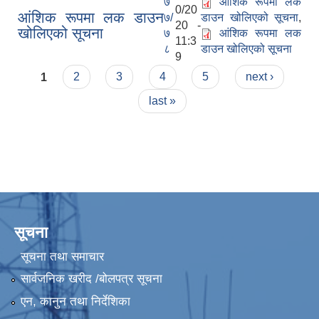
७
आंशिक रूपमा लक
0/20
आंशिक रूपमा लक डाउन
७/
डाउन खोलिएको सूचना
,
20 -
खोलिएको सूचना
७
आंशिक रूपमा लक
11:3
८
डाउन खोलिएको सूचना
9
Pages
1
2
3
4
5
next ›
last »
सूचना
सूचना तथा समाचार
सार्वजनिक खरीद /बोलपत्र सूचना
एन, कानुन तथा निर्देशिका