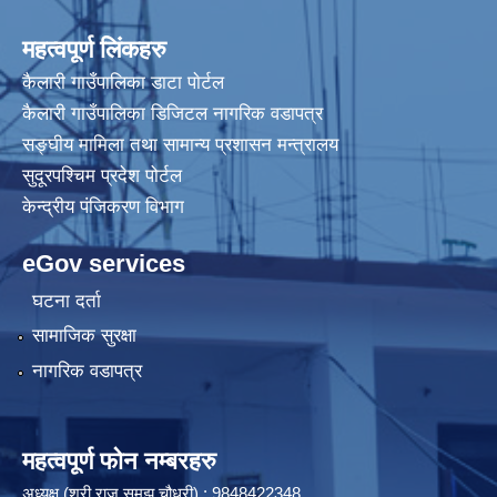
आ.ब. २०८३/०८४ को लागि बजेट तथा कार्यक्रम पेश गर्ने सम्बन्धमा सूचना ।
महत्वपूर्ण लिंकहरु
कैलारी गाउँपालिका डाटा पाेर्टल
आ.व. 2080/81 मा भुक्तानी बाँकी बिलहरुको नपुग कागजात पेश गर्न हुन सूचना ।
कैलारी गाउँपालिका डिजिटल नागरिक वडापत्र
सङ्घीय मामिला तथा सामान्य प्रशासन मन्त्रालय
आ.व. २०७९/०८० को हालसम्मको आम्दानी तथा खर्चको विवरण जानकारी सम्बन्धमा ।
सुदूरपश्चिम प्रदेश पोर्टल
केन्द्रीय प‌ंजिकरण विभाग
eGov services
आ.व. २०८२/०८३ को तेस्रो त्रैमासिक सामाजिक सुरक्षा भत्ता बुझिलिने सूचना ।
घटना दर्ता
सामाजिक सुरक्षा
नागरिक वडापत्र
आ.व. २०८२/०८३ को दोस्रो त्रैमासिक सामाजिक सुरक्षा भत्ता बुझिलिने सम्बन्धी सूचना ।
महत्वपूर्ण फोन नम्बरहरु
अध्यक्ष (श्री राज समझ चौधरी) : 9848422348