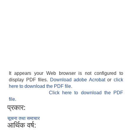
कैलारी गाउँपालिका लक डाउन गरिएकाे सूचना तथा जानकारी सम्बन्धमा ।
Sutra System बाट भुक्तानी प्रकृया अषाढ २४ गते राती बजे देखि बन्द हुने जानकारी ।
प्रस्तावना पेश गर्ने सम्बन्धमा सूचना (कैलारी गा.पा. भित्रका सम्बन्धित सामुदायिक विद्यालयहरु सबै)
It appears your Web browser is not configured to
display PDF files.
Download adobe Acrobat
or
click
here to download the PDF file.
Click here to download the PDF
अधुरा एक सहकारी एक उद्योग कार्यक्रमका लागि प्रस्तावना पेश गर्ने बारे सूचना ।
file.
प्रकार:
सूचना तथा समाचार
आर्थिक वर्ष: