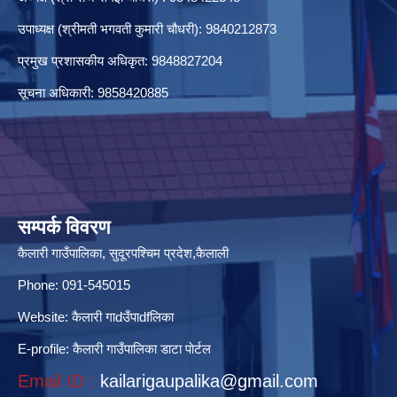
उपाध्यक्ष (श्रीमती भगवती कुमारी चौधरी): 9840212873
प्रमुख प्रशासकीय अधिकृत: 9848827204
आधारभूत तह कक्षा ८ को ग्रेड बृद्धि परीक्षा सम्बन्धी कार्य स्थगित सम्बन्धमा सूचना ।
सूचना अधिकारी: 9858420885
आन्तरिक आय संकलनका लागि प्रकाशित ठेक्का सुचना रद्ध गरिएको सूचना ।
सम्पर्क विवरण
कैलारी गाउँपालिका, सुदूरपश्चिम प्रदेश,कैलाली
आन्तरिक आय संकलनका लागि शिलबन्दी बोलपत्र आह्यवान सम्बन्धी सूचना । 2081-05-16
Phone: 091-545015
Website:
कैलारी गाdउँपाdfलिका
E-profile:
कैलारी गाउँपालिका डाटा पाेर्टल
Email ID :
kailarigaupalika@gmail.com
आयुर्वेद औषधालयकाे लागी औषधी खरिद सम्बन्धी दररेट पेश गर्ने सूचना ।