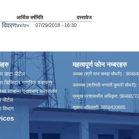
आर्थिक वर्ष
मिति
दस्तावेज
ा विवरण
७४/७५
07/29/2018 - 16:30
कहरु
महत्वपूर्ण फोन नम्बरहरु
ा डाटा पाेर्टल
अध्यक्ष (श्री राज समझ चौधरी) : 984
िका डिजिटल नागरिक वडापत्र
उपाध्यक्ष (श्रीमती भगवती कुमारी चौधर
था सामान्य प्रशासन मन्त्रालय
प्रमुख प्रशासकीय अधिकृत: 9848827
श पोर्टल
सूचना अधिकारी: 9858420885
रण विभाग
ices
ा