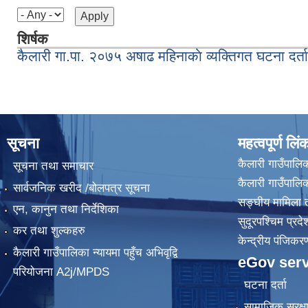
शिर्षक
कैलारी गा.पा. २०७५ अषाढ महिनाकाे व्यक्तिगत घटना दर्त
सूचना
महत्वपूर्ण लिं
कैलारी गाउँपालिक
सूचना तथा समाचार
कैलारी गाउँपाल
सार्वजनिक खरीद /बोलपत्र सूचना
सङ्घीय मामिला त
एन, कानुन तथा निर्देशिका
सुदूरपश्चिम प्रदे
कर तथा शुल्कहरु
केन्द्रीय प‌ंजिक
कैलारी गाउँपालिका न्यायमा पहुँच अभिवृद्वि
eGov serv
परियोजना A2j/MPDS
घटना दर्ता
सामाजिक सुरक्ष