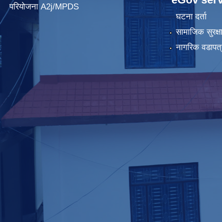
परियोजना A2j/MPDS
घटना दर्ता
सामाजिक सुरक्ष
नागरिक वडापत्