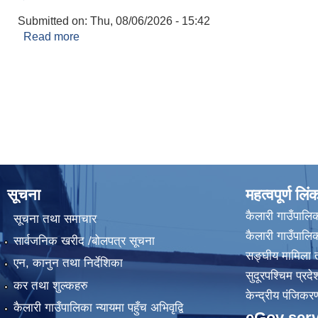
Submitted on:
Thu, 08/06/2026 - 15:42
Read more
about इन्टरनेट सेवा खरिदको लागि शिलबन्दी दरभाउ पेश गर्ने
Pages
सूचना
महत्वपूर्ण लिं
कैलारी गाउँपालिक
सूचना तथा समाचार
कैलारी गाउँपाल
सार्वजनिक खरीद /बोलपत्र सूचना
सङ्घीय मामिला त
एन, कानुन तथा निर्देशिका
सुदूरपश्चिम प्रदे
कर तथा शुल्कहरु
केन्द्रीय प‌ंजिक
कैलारी गाउँपालिका न्यायमा पहुँच अभिवृद्वि
eGov serv