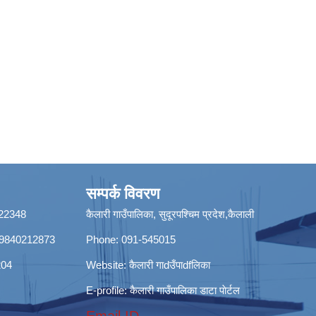
सम्पर्क विवरण
8422348
कैलारी गाउँपालिका, सुदूरपश्चिम प्रदेश,कैलाली
ी): 9840212873
Phone: 091-545015
204
Website:
कैलारी गाdउँपाdfलिका
E-profile:
कैलारी गाउँपालिका डाटा पाेर्टल