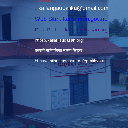
Email ID
:
kailarigaupalika@gmail.com
Web Site : kailarimun.gov.np
Data Portal : kailari.susasan.org
https://kailari.susasan.org/
कैलारी गाउँपालिका नक्सा लिङ्क
https://kailari.susasan.org/eprofile/poi