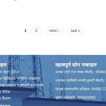
 सम्बन्धी सूचना ।
1
2
next ›
last »
कहरु
महत्वपूर्ण फोन नम्बरहरु
ा डाटा पाेर्टल
अध्यक्ष (श्री राज समझ चौधरी) : 984
िका डिजिटल नागरिक वडापत्र
उपाध्यक्ष (श्रीमती भगवती कुमारी चौधर
था सामान्य प्रशासन मन्त्रालय
प्रमुख प्रशासकीय अधिकृत: 9848827
श पोर्टल
सूचना अधिकारी: 9858420885
रण विभाग
ices