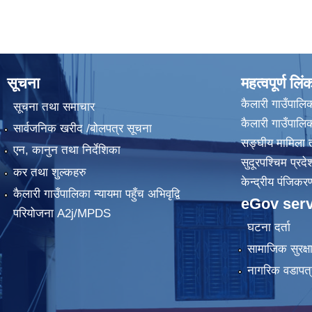
सूचना
महत्वपूर्ण लिं
कैलारी गाउँपालिक
सूचना तथा समाचार
कैलारी गाउँपाल
सार्वजनिक खरीद /बोलपत्र सूचना
सङ्घीय मामिला त
एन, कानुन तथा निर्देशिका
सुदूरपश्चिम प्रदे
कर तथा शुल्कहरु
केन्द्रीय प‌ंजिक
कैलारी गाउँपालिका न्यायमा पहुँच अभिवृद्वि
eGov serv
परियोजना A2j/MPDS
घटना दर्ता
सामाजिक सुरक्ष
नागरिक वडापत्