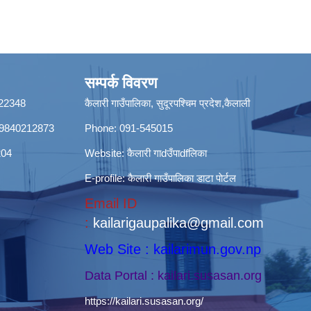
सम्पर्क विवरण
8422348
कैलारी गाउँपालिका, सुदूरपश्चिम प्रदेश,कैलाली
ी): 9840212873
Phone: 091-545015
204
Website:
कैलारी गाdउँपाdfलिका
E-profile:
कैलारी गाउँपालिका डाटा पाेर्टल
Email ID
:
kailarigaupalika@gmail.com
Web Site : kailarimun.gov.np
Data Portal : kailari.susasan.org
https://kailari.susasan.org/