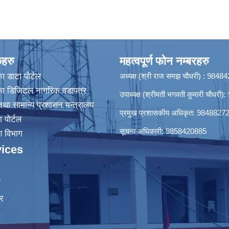
कहरु
महत्वपूर्ण फोन नम्बरहरु
ा डाटा पाेर्टल
अध्यक्ष (श्री राज समझ चौधरी) : 984
िका डिजिटल नागरिक वडापत्र
उपाध्यक्ष (श्रीमती भगवती कुमारी चौधर
था सामान्य प्रशासन मन्त्रालय
प्रमुख प्रशासकीय अधिकृत: 9848827
श पोर्टल
सूचना अधिकारी: 9858420885
रण विभाग
ices
ा
र