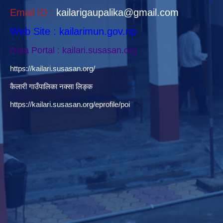
Email ID :
kailarigaupalika@gmail.com
Web Site : kailarimun.gov.np
Data Portal : kailari.susasan.org
https://kailari.susasan.org/
कैलारी गाउँपालिका नक्सा लिङ्क
https://kailari.susasan.org/eprofile/poi