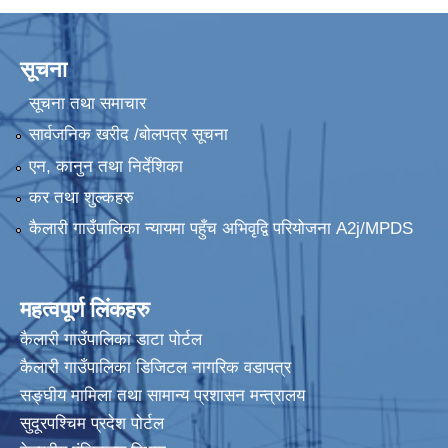
कैलारी गाउँपालिका लक डाउन गरिएकाे सूचना तथा जानकारी सम्बन्धमा ।
Sutra System बाट भुक्तानी प्रकृया अषाढ २४ गते राती बजे देखि बन्द हुने जानकारी ।
सूचना
सूचना तथा समाचार
प्रस्तावना पेश गर्ने सम्बन्धमा सूचना (कैलारी गा.पा. भित्रका सम्बन्धित सामुदायिक विद्यालयहरु सबै)
सार्वजनिक खरीद /बोलपत्र सूचना
एन, कानुन तथा निर्देशिका
कर तथा शुल्कहरु
कैलारी गाउँपालिका न्यायमा पहुँच अभिवृद्वि परियोजना A2j/MPDS
महत्वपूर्ण लिंकहरु
अधुरा एक सहकारी एक उद्योग कार्यक्रमका लागि प्रस्तावना पेश गर्ने बारे सूचना ।
कैलारी गाउँपालिका डाटा पाेर्टल
कैलारी गाउँपालिका डिजिटल नागरिक वडापत्र
सङ्घीय मामिला तथा सामान्य प्रशासन मन्त्रालय
सुदूरपश्चिम प्रदेश पोर्टल