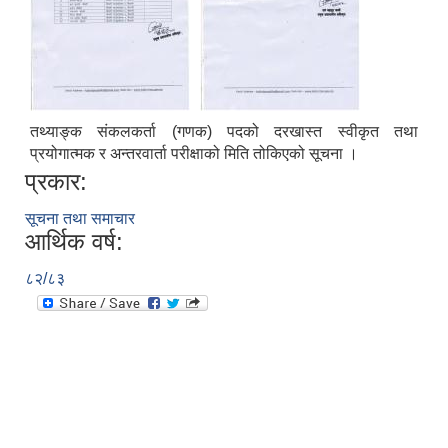
तथ्याङ्क संकलकर्ता (गणक) पदको दरखास्त स्वीकृत तथा
प्रयोगात्मक र अन्तरवार्ता परीक्षाको मिति तोकिएको सूचना ।
प्रकार:
सूचना तथा समाचार
आर्थिक वर्ष:
ICT व्यवस्थापन तथा विद्यालय विज्ञान प्रयोगशाला व्यवस्थापन सम्बन्धी प्रस्ताव पेश गर्ने सूचना ।
८२/८३
Procurement for the supply and Delivery of 2HP Electronic Motor and 22HP Power Tiller Notice
Purchase & supply of wheat seeds शिलबन्दी दरभाउको सूचना सम्बन्धमा ।