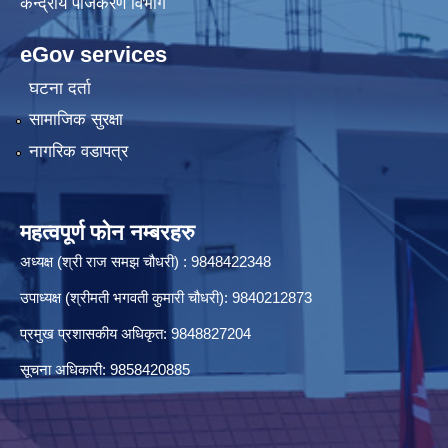
केन्द्रीय प‌ंजिकरण विभाग
eGov services
आ.ब. २०७९/०८० को लागि बजेट तथा कार्यक्रम पेश गर्ने सम्बन्धमा सूचना ।
घटना दर्ता
सामाजिक सुरक्षा
नागरिक वडापत्र
आ.ब. २०८०/०८१ का लागि योजना माग संकलन तथा प्राथमिकिकरण सम्बन्धमा सूचना ।
महत्वपूर्ण फोन नम्बरहरु
आ.ब. २०८०/०८१ को LISA को अन्तिम नतिजा प्रकाश गरिइएको सूचना । 2081-09-26
अध्यक्ष (श्री राज समझ चौधरी) : 9848422348
उपाध्यक्ष (श्रीमती भगवती कुमारी चौधरी): 9840212873
प्रमुख प्रशासकीय अधिकृत: 9848827204
सूचना अधिकारी: 9858420885
आ.ब. २०८२/०८३ को सम्पत्ति विवरण र का.स.मु. बुझाउने सम्बन्धमा सूचना ।