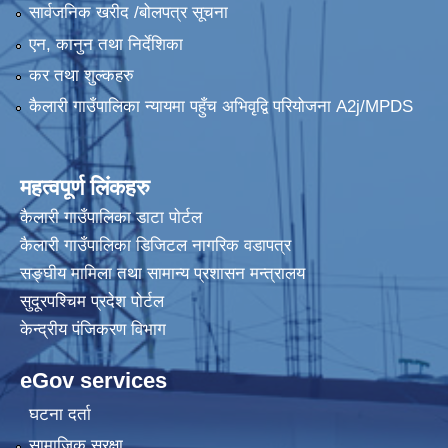
सार्वजनिक खरीद /बोलपत्र सूचना
एन, कानुन तथा निर्देशिका
कैलारी गाउँपालिका लक डाउन गरिएकाे सूचना तथा जानकारी सम्बन्धमा ।
कर तथा शुल्कहरु
कैलारी गाउँपालिका न्यायमा पहुँच अभिवृद्वि परियोजना A2j/MPDS
प्रस्तावना पेश गर्ने सम्बन्धमा सूचना (कैलारी गा.पा. भित्रका सम्बन्धित सामुदायिक विद्यालयहरु सबै)
महत्वपूर्ण लिंकहरु
कैलारी गाउँपालिका डाटा पाेर्टल
कैलारी गाउँपालिका डिजिटल नागरिक वडापत्र
सङ्घीय मामिला तथा सामान्य प्रशासन मन्त्रालय
सुदूरपश्चिम प्रदेश पोर्टल
केन्द्रीय प‌ंजिकरण विभाग
eGov services
घटना दर्ता
सामाजिक सुरक्षा