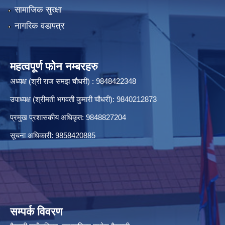
सामाजिक सुरक्षा
नागरिक वडापत्र
आ.ब. २०७९/०८० को लागि बजेट तथा कार्यक्रम पेश गर्ने सम्बन्धमा सूचना ।
महत्वपूर्ण फोन नम्बरहरु
अध्यक्ष (श्री राज समझ चौधरी) : 9848422348
आ.ब. २०८०/०८१ का लागि योजना माग संकलन तथा प्राथमिकिकरण सम्बन्धमा सूचना ।
उपाध्यक्ष (श्रीमती भगवती कुमारी चौधरी): 9840212873
प्रमुख प्रशासकीय अधिकृत: 9848827204
आ.ब. २०८०/०८१ को LISA को अन्तिम नतिजा प्रकाश गरिइएको सूचना । 2081-09-26
सूचना अधिकारी: 9858420885
आ.ब. २०८२/०८३ को सम्पत्ति विवरण र का.स.मु. बुझाउने सम्बन्धमा सूचना ।
सम्पर्क विवरण