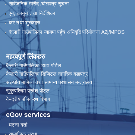
सार्वजनिक खरीद /बोलपत्र सूचना
एन, कानुन तथा निर्देशिका
कैलारी गाउँपालिका लक डाउन गरिएकाे सूचना तथा जानकारी सम्बन्धमा ।
Sutra System बाट भुक्तानी प्रकृया अषाढ २४ गते राती बजे देखि बन्द हुने जानकारी ।
कर तथा शुल्कहरु
कैलारी गाउँपालिका न्यायमा पहुँच अभिवृद्वि परियोजना A2j/MPDS
प्रस्तावना पेश गर्ने सम्बन्धमा सूचना (कैलारी गा.पा. भित्रका सम्बन्धित सामुदायिक विद्यालयहरु सबै)
महत्वपूर्ण लिंकहरु
कैलारी गाउँपालिका डाटा पाेर्टल
कैलारी गाउँपालिका डिजिटल नागरिक वडापत्र
सङ्घीय मामिला तथा सामान्य प्रशासन मन्त्रालय
सुदूरपश्चिम प्रदेश पोर्टल
अधुरा एक सहकारी एक उद्योग कार्यक्रमका लागि प्रस्तावना पेश गर्ने बारे सूचना ।
केन्द्रीय प‌ंजिकरण विभाग
eGov services
घटना दर्ता
सामाजिक सुरक्षा