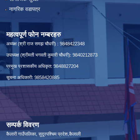
नागरिक वडापत्र
आ.ब. २०७९/०८० को लागि बजेट तथा कार्यक्रम पेश गर्ने सम्बन्धमा सूचना ।
महत्वपूर्ण फोन नम्बरहरु
अध्यक्ष (श्री राज समझ चौधरी) : 9848422348
उपाध्यक्ष (श्रीमती भगवती कुमारी चौधरी): 9840212873
आ.ब. २०८०/०८१ का लागि योजना माग संकलन तथा प्राथमिकिकरण सम्बन्धमा सूचना ।
प्रमुख प्रशासकीय अधिकृत: 9848827204
सूचना अधिकारी: 9858420885
आ.ब. २०८०/०८१ को LISA को अन्तिम नतिजा प्रकाश गरिइएको सूचना । 2081-09-26
सम्पर्क विवरण
आ.ब. २०८२/०८३ को सम्पत्ति विवरण र का.स.मु. बुझाउने सम्बन्धमा सूचना ।
कैलारी गाउँपालिका, सुदूरपश्चिम प्रदेश,कैलाली