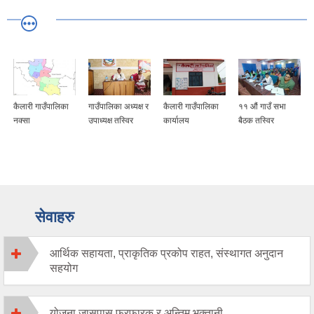
कैलारी गाउँपालिका
गाउँपालिका अध्यक्ष र
कैलारी गाउँपालिका
११ औं गाउँ सभा
नक्सा
उपाध्यक्ष तस्विर
कार्यालय
बैठक तस्विर
सेवाहरु
आर्थिक सहायता, प्राकृतिक प्रकोप राहत, संस्थागत अनुदान
सहयोग
योजना जासपास फरफारक र अन्तिम भुक्तानी