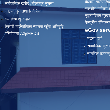
कैलारी गाउँपाल
सार्वजनिक खरीद /बोलपत्र सूचना
सङ्घीय मामिला त
एन, कानुन तथा निर्देशिका
सुदूरपश्चिम प्रदे
कर तथा शुल्कहरु
केन्द्रीय प‌ंजिक
कैलारी गाउँपालिका न्यायमा पहुँच अभिवृद्वि
eGov serv
परियोजना A2j/MPDS
घटना दर्ता
सामाजिक सुरक्ष
नागरिक वडापत्