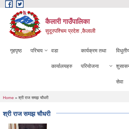
Skip to main content
कैलारी गाउँपालिका
सुदूरपश्चिम प्रदेश ,कैलाली
गृहपृष्ठ
परिचय
वडा
कार्यक्रम तथा
विधुती
कार्यालयहरु
परियोजना
शुसास
सेवा
You are here
Home
» श्री राज समझ चौधरी
श्री राज समझ चौधरी