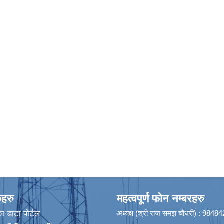
कहरु
महत्वपूर्ण फोन नम्बरहरु
ा डाटा पाेर्टल
अध्यक्ष (श्री राज समझ चौधरी) : 984