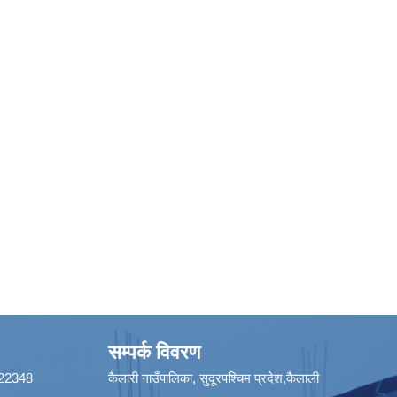
सम्पर्क विवरण
8422348
कैलारी गाउँपालिका, सुदूरपश्चिम प्रदेश,कैलाली