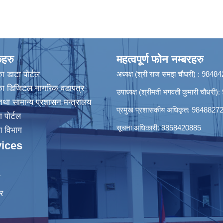
कहरु
महत्वपूर्ण फोन नम्बरहरु
ा डाटा पाेर्टल
अध्यक्ष (श्री राज समझ चौधरी) : 984
िका डिजिटल नागरिक वडापत्र
उपाध्यक्ष (श्रीमती भगवती कुमारी चौधर
था सामान्य प्रशासन मन्त्रालय
प्रमुख प्रशासकीय अधिकृत: 9848827
श पोर्टल
सूचना अधिकारी: 9858420885
रण विभाग
ices
ा
र