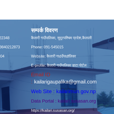
सम्पर्क विवरण
8422348
कैलारी गाउँपालिका, सुदूरपश्चिम प्रदेश,कैलाली
ी): 9840212873
Phone: 091-545015
204
Website:
कैलारी गाdउँपाdfलिका
E-profile:
कैलारी गाउँपालिका डाटा पाेर्टल
Email ID
:
kailarigaupalika@gmail.com
Web Site : kailarimun.gov.np
Data Portal : kailari.susasan.org
https://kailari.susasan.org/