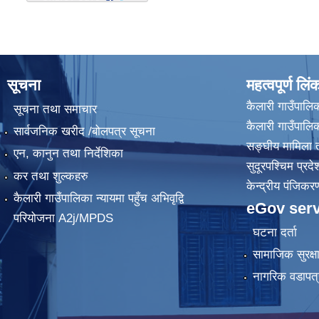
सूचना
महत्वपूर्ण लिं
कैलारी गाउँपालिक
सूचना तथा समाचार
कैलारी गाउँपाल
सार्वजनिक खरीद /बोलपत्र सूचना
सङ्घीय मामिला त
एन, कानुन तथा निर्देशिका
सुदूरपश्चिम प्रदे
कर तथा शुल्कहरु
केन्द्रीय प‌ंजिक
कैलारी गाउँपालिका न्यायमा पहुँच अभिवृद्वि
eGov serv
परियोजना A2j/MPDS
घटना दर्ता
सामाजिक सुरक्ष
नागरिक वडापत्