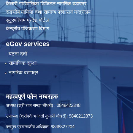
कैलारी गाउँपालिका डिजिटल नागरिक वडापत्र
सङ्घीय मामिला तथा सामान्य प्रशासन मन्त्रालय
कैलारी गाउँपालिका लक डाउन गरिएकाे सूचना तथा जानकारी सम्बन्धमा ।
सुदूरपश्चिम प्रदेश पोर्टल
केन्द्रीय प‌ंजिकरण विभाग
प्रस्तावना पेश गर्ने सम्बन्धमा सूचना (कैलारी गा.पा. भित्रका सम्बन्धित सामुदायिक विद्यालयहरु सबै)
eGov services
घटना दर्ता
सामाजिक सुरक्षा
नागरिक वडापत्र
महत्वपूर्ण फोन नम्बरहरु
अध्यक्ष (श्री राज समझ चौधरी) : 9848422348
उपाध्यक्ष (श्रीमती भगवती कुमारी चौधरी): 9840212873
प्रमुख प्रशासकीय अधिकृत: 9848827204