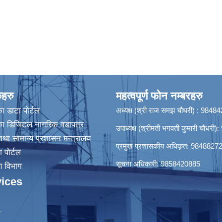
कहरु
महत्वपूर्ण फोन नम्बरहरु
ा डाटा पाेर्टल
अध्यक्ष (श्री राज समझ चौधरी) : 984
िका डिजिटल नागरिक वडापत्र
उपाध्यक्ष (श्रीमती भगवती कुमारी चौधर
था सामान्य प्रशासन मन्त्रालय
प्रमुख प्रशासकीय अधिकृत: 9848827
श पोर्टल
सूचना अधिकारी: 9858420885
रण विभाग
ices
ा