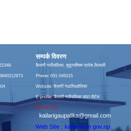
सम्पर्क विवरण
8422348
कैलारी गाउँपालिका, सुदूरपश्चिम प्रदेश,कैलाली
ी): 9840212873
Phone: 091-545015
204
Website:
कैलारी गाdउँपाdfलिका
E-profile:
कैलारी गाउँपालिका डाटा पाेर्टल
Email ID
:
kailarigaupalika@gmail.com
Web Site : kailarimun.gov.np