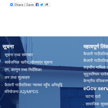
सूचना
महत्वपूर्ण लिं
कैलारी गाउँपालिक
सूचना तथा समाचार
कैलारी गाउँपाल
सार्वजनिक खरीद /बोलपत्र सूचना
सङ्घीय मामिला त
एन, कानुन तथा निर्देशिका
सुदूरपश्चिम प्रदे
कर तथा शुल्कहरु
केन्द्रीय प‌ंजिक
कैलारी गाउँपालिका न्यायमा पहुँच अभिवृद्वि
eGov serv
परियोजना A2j/MPDS
घटना दर्ता
सामाजिक सुरक्ष