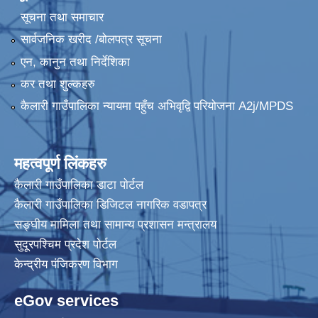
सूचना तथा समाचार
सार्वजनिक खरीद /बोलपत्र सूचना
एन, कानुन तथा निर्देशिका
कर तथा शुल्कहरु
कैलारी गाउँपालिका न्यायमा पहुँच अभिवृद्वि परियोजना A2j/MPDS
महत्वपूर्ण लिंकहरु
कैलारी गाउँपालिका डाटा पाेर्टल
कैलारी गाउँपालिका डिजिटल नागरिक वडापत्र
सङ्घीय मामिला तथा सामान्य प्रशासन मन्त्रालय
सुदूरपश्चिम प्रदेश पोर्टल
केन्द्रीय प‌ंजिकरण विभाग
eGov services