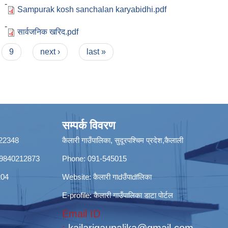
 -
Sampurak kosh sanchalan karyabidhi.pdf
 -
सार्वजनिक खरिद.pdf
9
next ›
last »
सम्पर्क विवरण
8422348
कैलारी गाउँपालिका, सुदूरपश्चिम प्रदेश,कैलाली
ी): 9840212873
Phone: 091-545015
204
Website:
कैलारी गाdउँपाdfलिका
E-profile:
कैलारी गाउँपालिका डाटा पाेर्टल
Email ID
:
kailarigaupalika@gmail.com