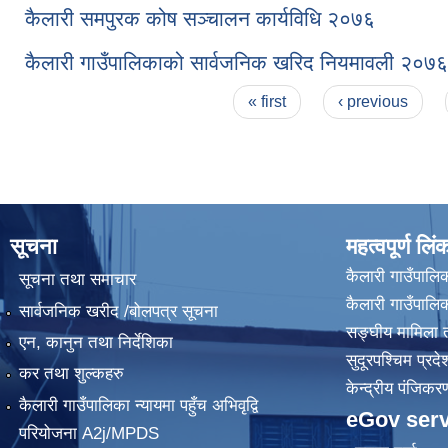
कैलारी समपुरक कोष सञ्चालन कार्यविधि २०७६
कैलारी गाउँपालिकाको सार्वजनिक खरिद नियमावली २०७६
Pages
« first
‹ previous
सूचना
महत्वपूर्ण लिं
कैलारी गाउँपालिक
सूचना तथा समाचार
कैलारी गाउँपाल
सार्वजनिक खरीद /बोलपत्र सूचना
सङ्घीय मामिला त
एन, कानुन तथा निर्देशिका
सुदूरपश्चिम प्रदे
कर तथा शुल्कहरु
केन्द्रीय प‌ंजिक
कैलारी गाउँपालिका न्यायमा पहुँच अभिवृद्वि
eGov serv
परियोजना A2j/MPDS