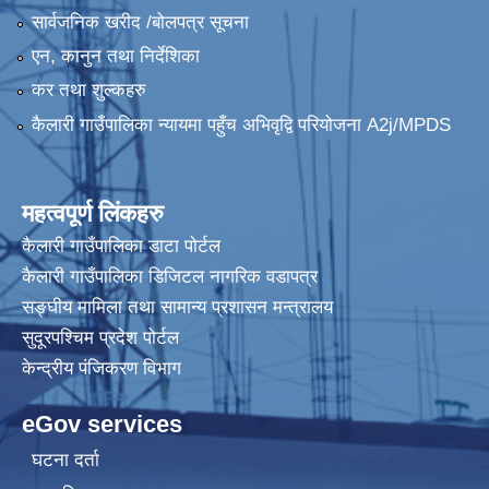
सार्वजनिक खरीद /बोलपत्र सूचना
एन, कानुन तथा निर्देशिका
कर तथा शुल्कहरु
कैलारी गाउँपालिका न्यायमा पहुँच अभिवृद्वि परियोजना A2j/MPDS
महत्वपूर्ण लिंकहरु
कैलारी गाउँपालिका डाटा पाेर्टल
कैलारी गाउँपालिका डिजिटल नागरिक वडापत्र
सङ्घीय मामिला तथा सामान्य प्रशासन मन्त्रालय
सुदूरपश्चिम प्रदेश पोर्टल
केन्द्रीय प‌ंजिकरण विभाग
eGov services
घटना दर्ता