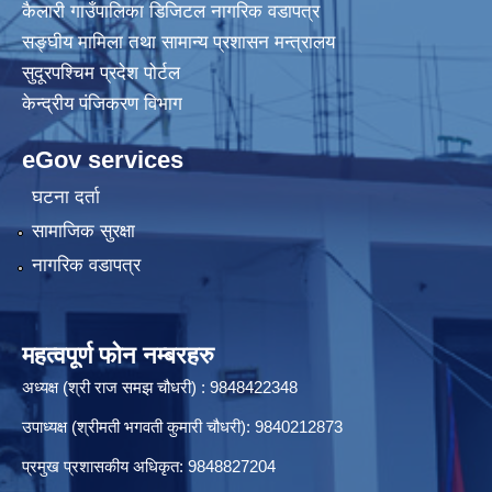
कैलारी गाउँपालिका डिजिटल नागरिक वडापत्र
सङ्घीय मामिला तथा सामान्य प्रशासन मन्त्रालय
कैलारी गाउँपालिका लक डाउन गरिएकाे सूचना तथा जानकारी सम्बन्धमा ।
सुदूरपश्चिम प्रदेश पोर्टल
केन्द्रीय प‌ंजिकरण विभाग
प्रस्तावना पेश गर्ने सम्बन्धमा सूचना (कैलारी गा.पा. भित्रका सम्बन्धित सामुदायिक विद्यालयहरु सबै)
eGov services
घटना दर्ता
सामाजिक सुरक्षा
नागरिक वडापत्र
महत्वपूर्ण फोन नम्बरहरु
अध्यक्ष (श्री राज समझ चौधरी) : 9848422348
उपाध्यक्ष (श्रीमती भगवती कुमारी चौधरी): 9840212873
प्रमुख प्रशासकीय अधिकृत: 9848827204