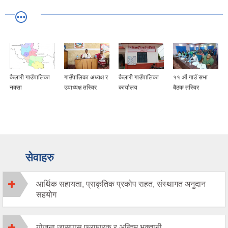
कैलारी गाउँपालिका
गाउँपालिका अध्यक्ष र
कैलारी गाउँपालिका
११ औं गाउँ सभा
नक्सा
उपाध्यक्ष तस्विर
कार्यालय
बैठक तस्विर
सेवाहरु
आर्थिक सहायता, प्राकृतिक प्रकोप राहत, संस्थागत अनुदान
सहयोग
योजना जासपास फरफारक र अन्तिम भुक्तानी